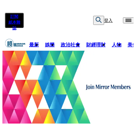
訂閱
登入
紙本雜
誌
最新
娛樂
政治社會
財經理財
人物
美