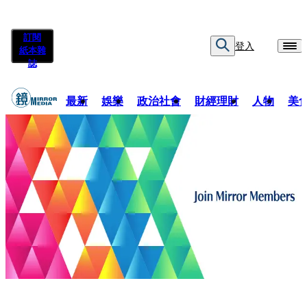
訂閱
登入
紙本雜
誌
最新
娛樂
政治社會
財經理財
人物
美