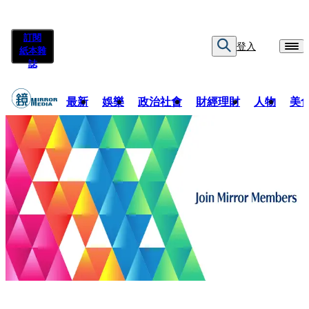
訂閱
登入
紙本雜
誌
最新
娛樂
政治社會
財經理財
人物
美