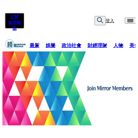
訂閱
登入
紙本雜
誌
最新
娛樂
政治社會
財經理財
人物
美