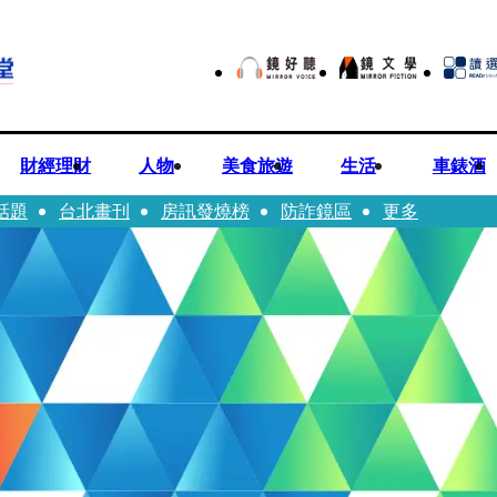
財經理財
人物
美食旅遊
生活
車錶酒
話題
台北畫刊
房訊發燒榜
防詐鏡區
更多