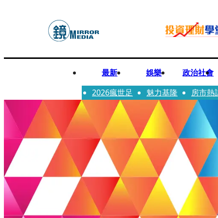
最新
娛樂
政治社會
2026瘋世足
魅力基隆
房市熱