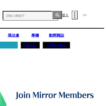
登入
瑪法達
專欄
動態雜誌
訂閱紙本雜誌
Podcasts