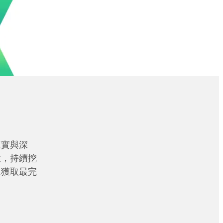
真實與深
性，持續挖
眾獲取最完