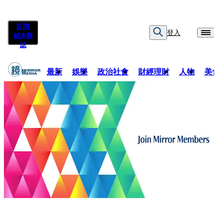
訂閱
登入
紙本雜
誌
最新
娛樂
政治社會
財經理財
人物
美