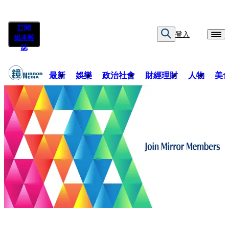
訂閱
登入
紙本雜
誌
最新
娛樂
政治社會
財經理財
人物
美