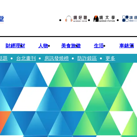
財經理財
人物
美食旅遊
生活
車錶酒
話題
台北畫刊
房訊發燒榜
防詐鏡區
更多