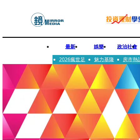
最新
娛樂
政治社會
2026瘋世足
魅力基隆
房市熱