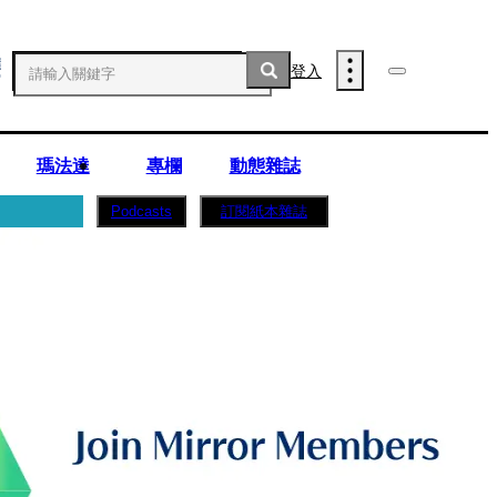
登入
瑪法達
專欄
動態雜誌
訂閱紙本雜誌
Podcasts