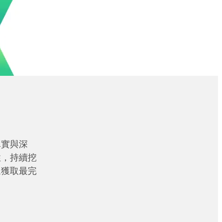
真實與深
性，持續挖
眾獲取最完