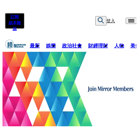
訂閱
登入
紙本雜
誌
最新
娛樂
政治社會
財經理財
人物
美