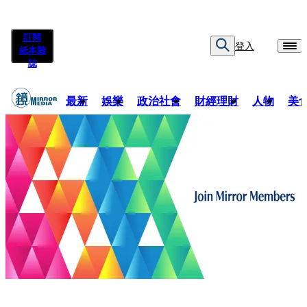
訂閱
登入
紙本雜
誌
最新
娛樂
政治社會
財經理財
人物
美