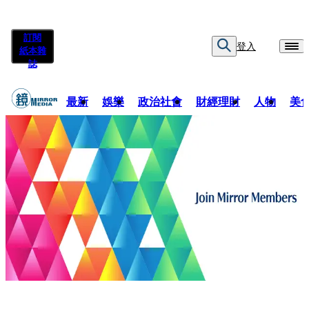
訂閱
登入
紙本雜
誌
最新
娛樂
政治社會
財經理財
人物
美