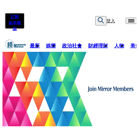
訂閱
登入
紙本雜
誌
最新
娛樂
政治社會
財經理財
人物
美