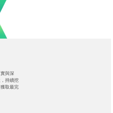
真實與深
性，持續挖
眾獲取最完