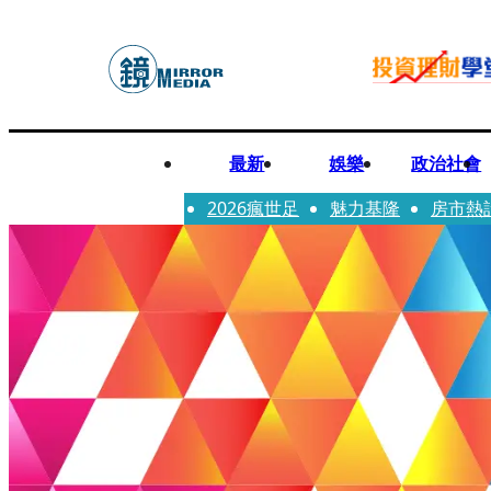
最新
娛樂
政治社會
2026瘋世足
魅力基隆
房市熱