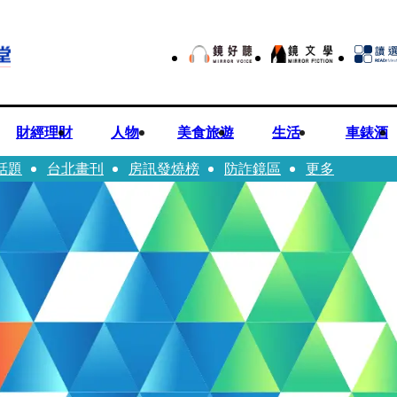
財經理財
人物
美食旅遊
生活
車錶酒
話題
台北畫刊
房訊發燒榜
防詐鏡區
更多