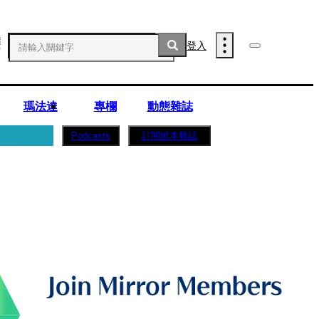
登入
瑪法達
專欄
動態雜誌
訂閱紙本雜誌
Podcasts