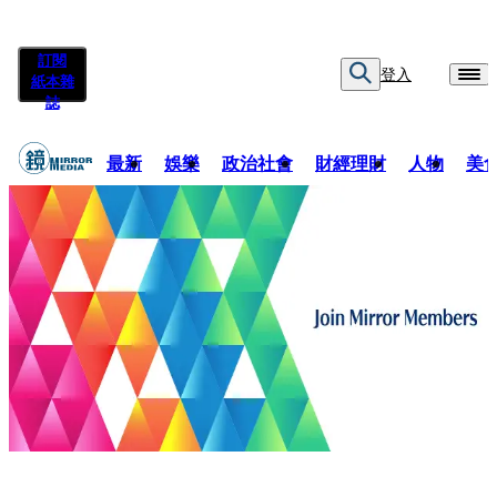
訂閱
登入
紙本雜
誌
最新
娛樂
政治社會
財經理財
人物
美