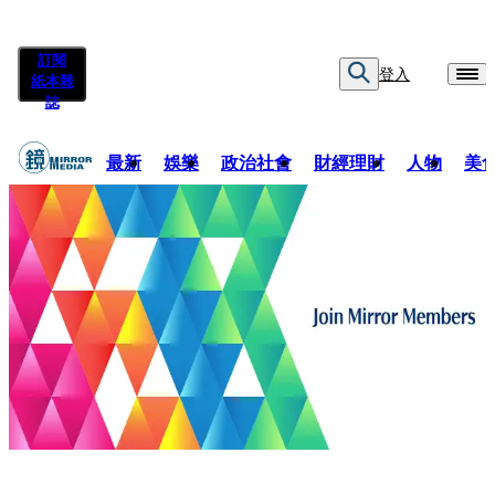
訂閱
登入
紙本雜
誌
最新
娛樂
政治社會
財經理財
人物
美