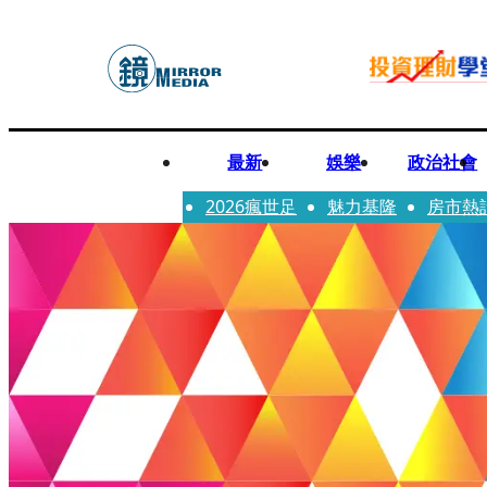
最新
娛樂
政治社會
2026瘋世足
魅力基隆
房市熱