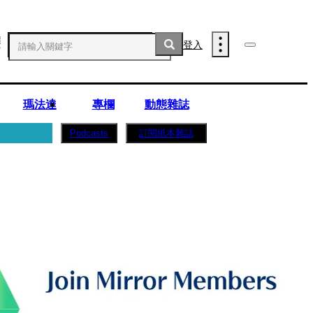
登入
瑪法達
專欄
動態雜誌
訂閱紙本雜誌
Podcasts