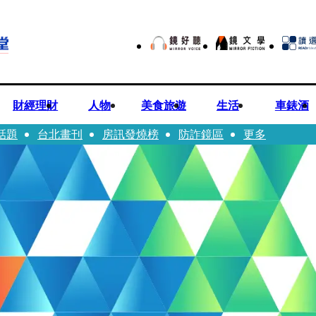
財經理財
人物
美食旅遊
生活
車錶酒
話題
台北畫刊
房訊發燒榜
防詐鏡區
更多