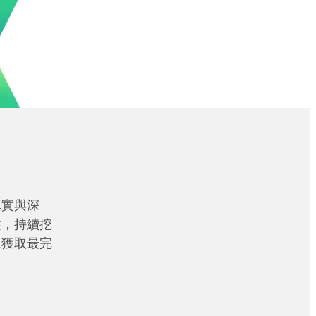
真實與深
性，持續挖
眾獲取最完