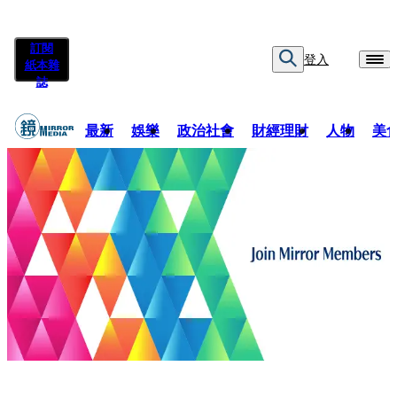
訂閱
登入
紙本雜
誌
最新
娛樂
政治社會
財經理財
人物
美