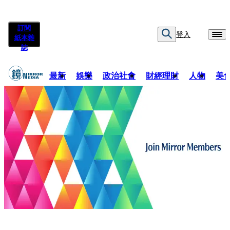
訂閱
登入
紙本雜
誌
最新
娛樂
政治社會
財經理財
人物
美