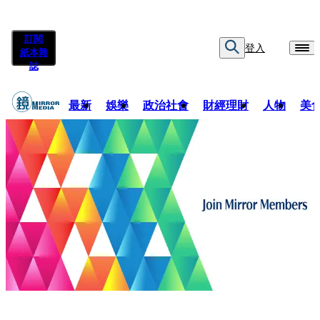
訂閱
登入
紙本雜
誌
最新
娛樂
政治社會
財經理財
人物
美