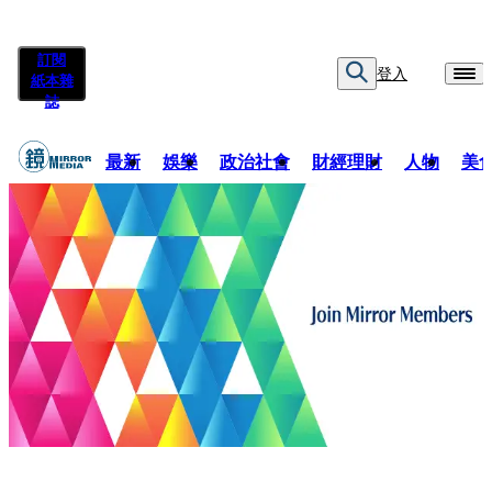
訂閱
登入
紙本雜
誌
最新
娛樂
政治社會
財經理財
人物
美