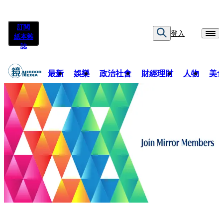
訂閱
登入
紙本雜
誌
最新
娛樂
政治社會
財經理財
人物
美