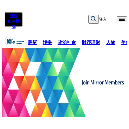
訂閱
登入
紙本雜
誌
最新
娛樂
政治社會
財經理財
人物
美