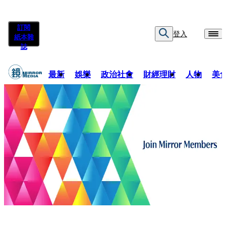
訂閱
登入
紙本雜
誌
最新
娛樂
政治社會
財經理財
人物
美