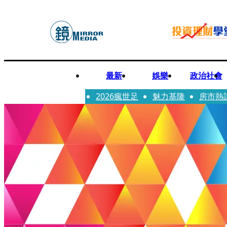
最新
娛樂
政治社會
2026瘋世足
魅力基隆
房市熱