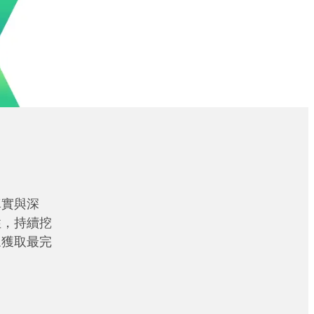
真實與深
性，持續挖
眾獲取最完