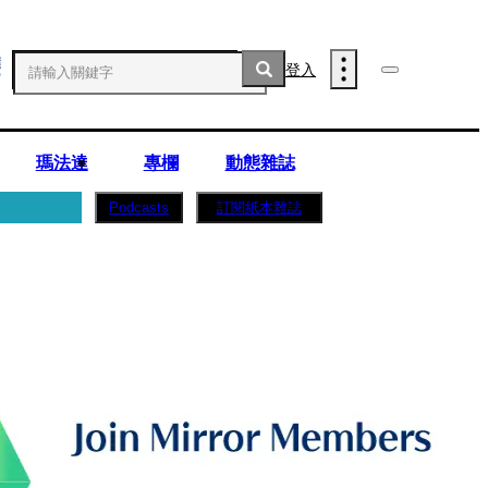
登入
瑪法達
專欄
動態雜誌
訂閱紙本雜誌
Podcasts