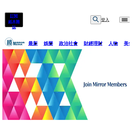
訂閱
登入
紙本雜
誌
最新
娛樂
政治社會
財經理財
人物
美