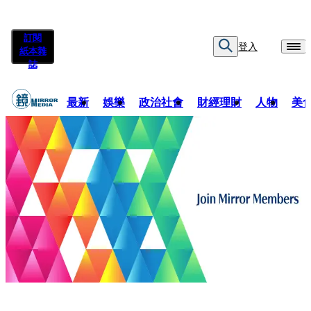
訂閱
登入
紙本雜
誌
最新
娛樂
政治社會
財經理財
人物
美