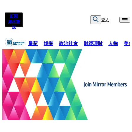
訂閱
登入
紙本雜
誌
最新
娛樂
政治社會
財經理財
人物
美