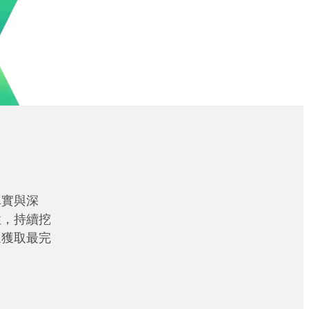
真實與深
性，持續挖
眾獲取最完