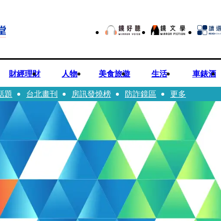
財經理財
人物
美食旅遊
生活
車錶酒
話題
台北畫刊
房訊發燒榜
防詐鏡區
更多