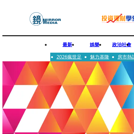
最新
娛樂
政治社會
2026瘋世足
魅力基隆
房市熱