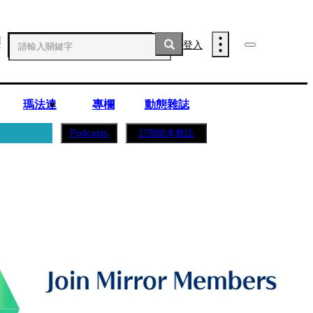
登入
瑪法達
專欄
動態雜誌
訂閱紙本雜誌
Podcasts