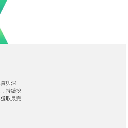
真實與深
性，持續挖
眾獲取最完