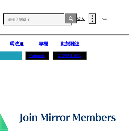
登入
瑪法達
專欄
動態雜誌
訂閱紙本雜誌
Podcasts