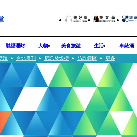
財經理財
人物
美食旅遊
生活
車錶酒
話題
台北畫刊
房訊發燒榜
防詐鏡區
更多