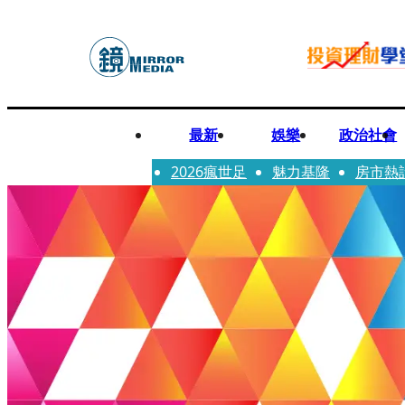
最新
娛樂
政治社會
2026瘋世足
魅力基隆
房市熱