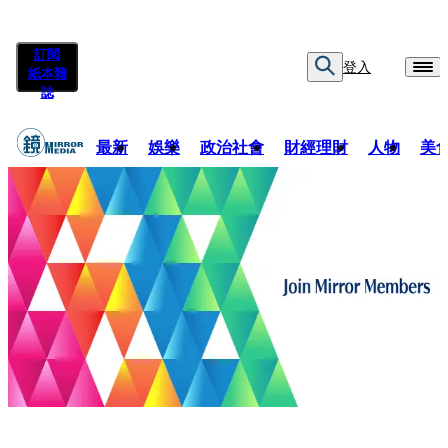
訂閱
登入
紙本雜
誌
最新
娛樂
政治社會
財經理財
人物
美