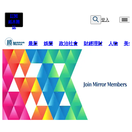
訂閱
登入
紙本雜
誌
最新
娛樂
政治社會
財經理財
人物
美