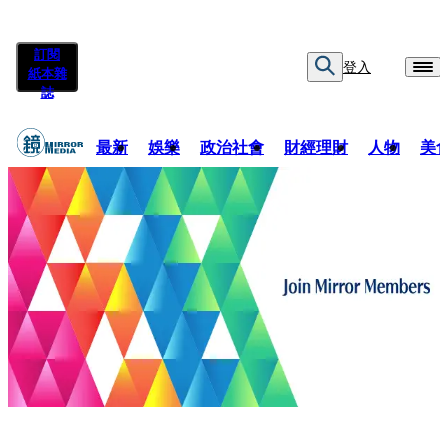
訂閱
登入
紙本雜
誌
最新
娛樂
政治社會
財經理財
人物
美