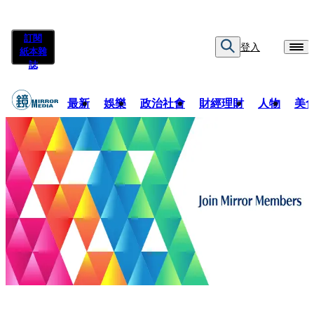
訂閱
登入
紙本雜
誌
最新
娛樂
政治社會
財經理財
人物
美