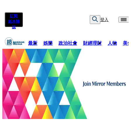
訂閱
登入
紙本雜
誌
最新
娛樂
政治社會
財經理財
人物
美