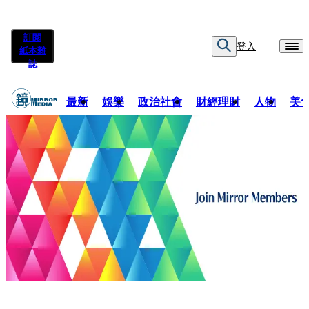
訂閱
登入
紙本雜
誌
最新
娛樂
政治社會
財經理財
人物
美