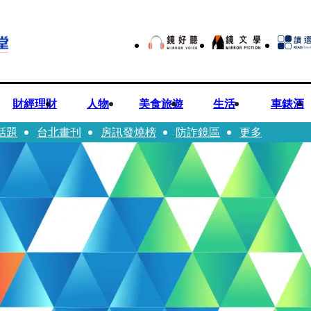
財經理財
人物
美食旅遊
生活
車錶酒
話題
台北畫刊
房訊發燒榜
防詐鏡區
更多