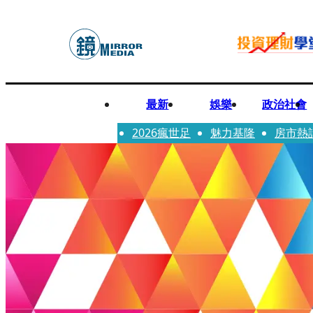
最新
娛樂
政治社會
2026瘋世足
魅力基隆
房市熱