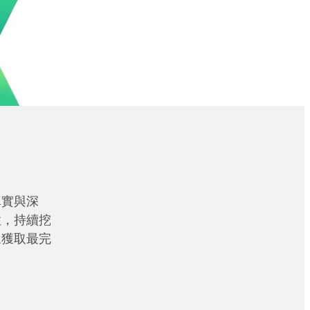
真實與深
性，持續挖
眾獲取最完