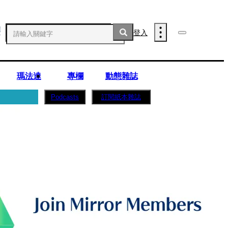
登入
瑪法達
專欄
動態雜誌
訂閱紙本雜誌
Podcasts