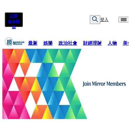
訂閱
登入
紙本雜
誌
最新
娛樂
政治社會
財經理財
人物
美