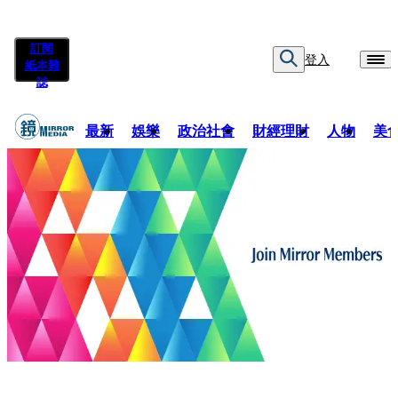
訂閱
登入
紙本雜
誌
最新
娛樂
政治社會
財經理財
人物
美