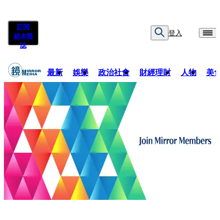
訂閱
登入
紙本雜
誌
最新
娛樂
政治社會
財經理財
人物
美