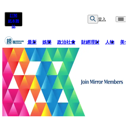
訂閱
登入
紙本雜
誌
最新
娛樂
政治社會
財經理財
人物
美