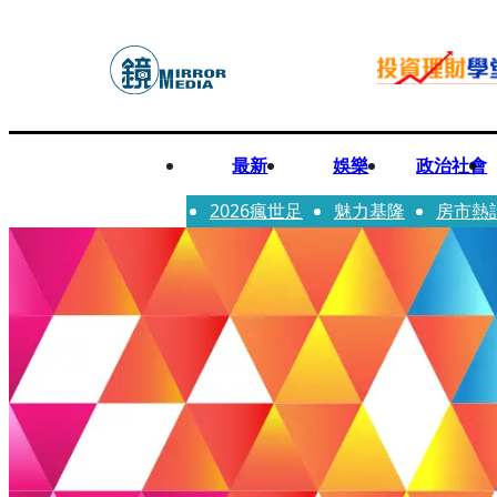
最新
娛樂
政治社會
2026瘋世足
魅力基隆
房市熱