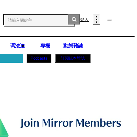
登入
瑪法達
專欄
動態雜誌
訂閱紙本雜誌
Podcasts