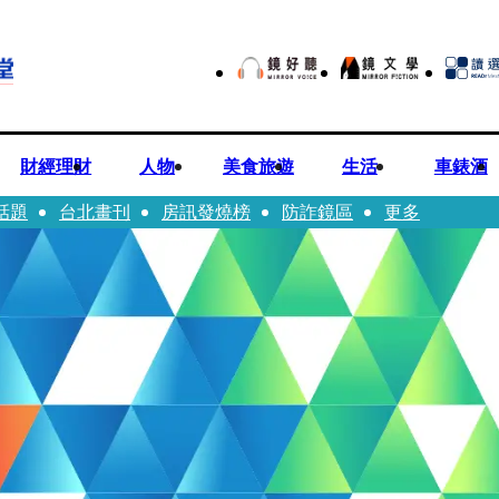
財經理財
人物
美食旅遊
生活
車錶酒
話題
台北畫刊
房訊發燒榜
防詐鏡區
更多