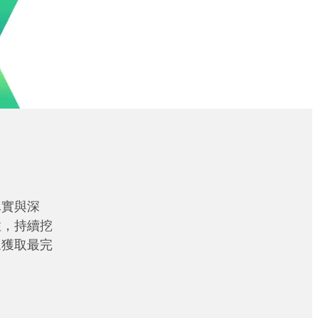
真實與深
性，持續挖
眾獲取最完