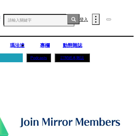
登入
瑪法達
專欄
動態雜誌
訂閱紙本雜誌
Podcasts