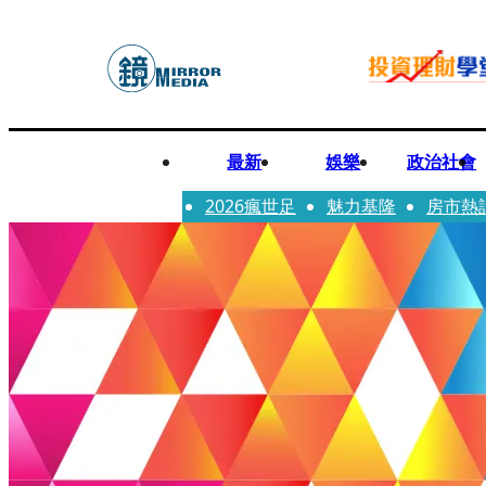
最新
娛樂
政治社會
2026瘋世足
魅力基隆
房市熱