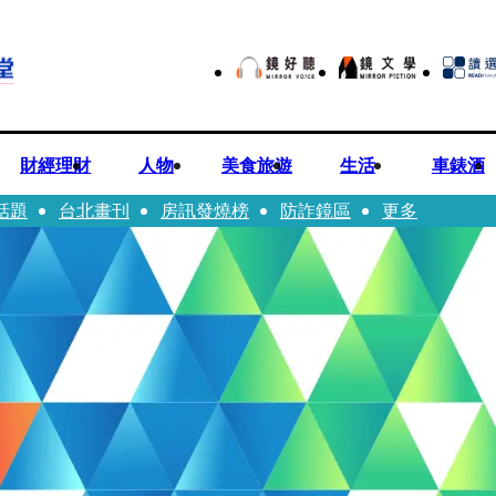
財經理財
人物
美食旅遊
生活
車錶酒
話題
台北畫刊
房訊發燒榜
防詐鏡區
更多