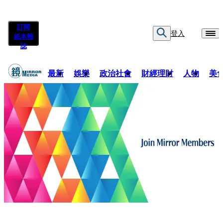
訂閱
登入
紙本雜
誌
最新
娛樂
政治社會
財經理財
人物
美