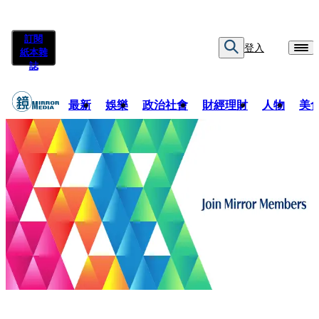
訂閱
登入
紙本雜
誌
最新
娛樂
政治社會
財經理財
人物
美