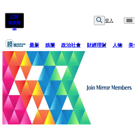
訂閱
登入
紙本雜
誌
最新
娛樂
政治社會
財經理財
人物
美