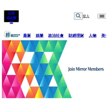
訂閱
登入
紙本雜
誌
最新
娛樂
政治社會
財經理財
人物
美