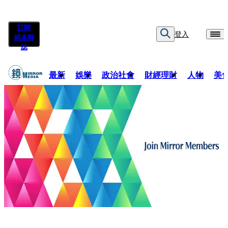
訂閱
登入
紙本雜
誌
最新
娛樂
政治社會
財經理財
人物
美