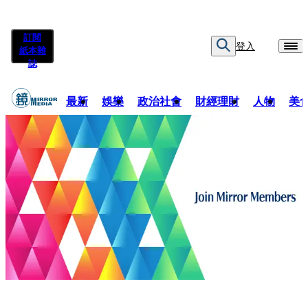
訂閱
登入
紙本雜
誌
最新
娛樂
政治社會
財經理財
人物
美