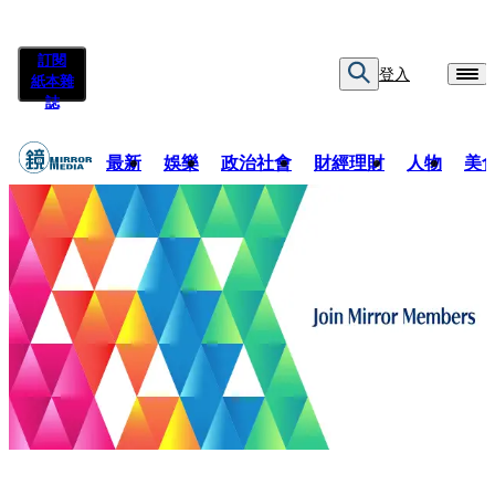
訂閱
登入
紙本雜
誌
最新
娛樂
政治社會
財經理財
人物
美