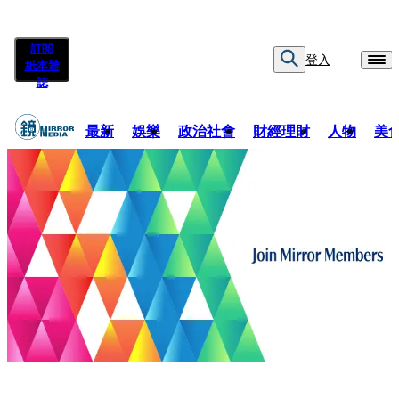
訂閱
登入
紙本雜
誌
最新
娛樂
政治社會
財經理財
人物
美